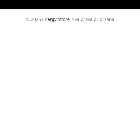
© 2026
Energy2store
. Sva prava pridržana
Poticaji za
solarne
elektrane, javite
nam se odmah!
Pošaljite nam upit za solarnu elektranu, a
naš stručni tim će provjeriti može li se
sustav dodatno optimizirati, ostvariti bolja
cijena opreme te procijeniti koliku uštedu i
isplativost možete postići. Gradimo